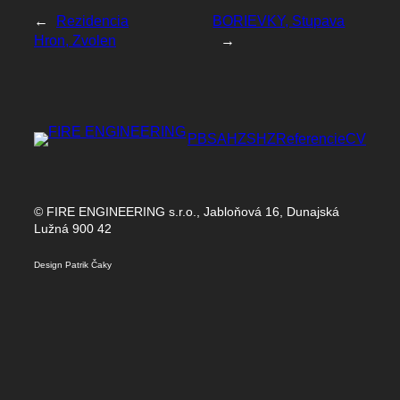
←
Rezidencia
BORIEVKY, Stupava
Hron, Zvolen
→
PBS
AHZ
SHZ
Referencie
CV
© FIRE ENGINEERING s.r.o., Jabloňová 16, Dunajská
Lužná 900 42
Design Patrik Čaky