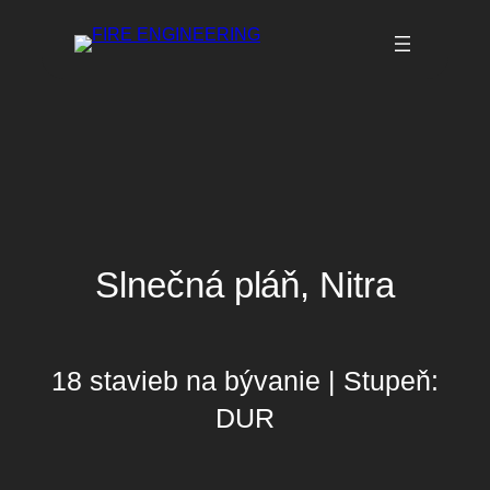
Prejsť
na
obsah
Slnečná pláň, Nitra
18 stavieb na bývanie | Stupeň:
DUR